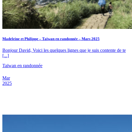
Madeleine et Philippe – Taïwan en randonnée – Mars 2025
Bonjour David, Voici les quelques lignes que je suis contente de te
[...]
Taïwan en randonnée
Mar
2025