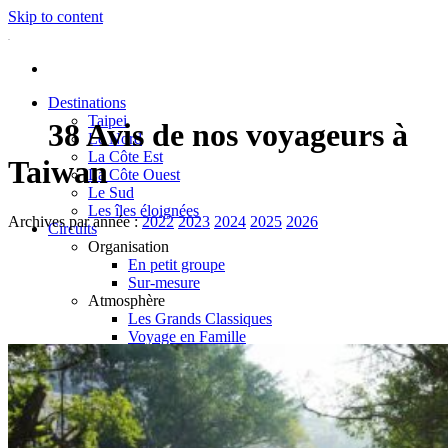
Skip to content
Destinations
Taipei
38 Avis de nos voyageurs à
Le Nord
La Côte Est
Taiwan
La Côte Ouest
Le Sud
Les îles éloignées
Archives par année :
2022
2023
2024
2025
2026
Circuits
Organisation
En petit groupe
Sur-mesure
Atmosphère
Les Grands Classiques
Voyage en Famille
Séjour en Nature
Quand faut-il partir ?
Printemps
Été
Automne
Hiver