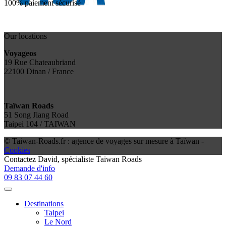
100% paiement sécurisé
Our locations
Voyageos
19 Rue Chateaubriand
22100 Dinan / France
Taïwan Roads
51 Song Jiang Road
Taipei 104 / TAIWAN
© Taiwan-Roads.fr : agence de voyages sur mesure à Taïwan -
Cookies
Contactez
David
, spécialiste Taiwan Roads
Demande d'info
09 83 07 44 60
Destinations
Taipei
Le Nord