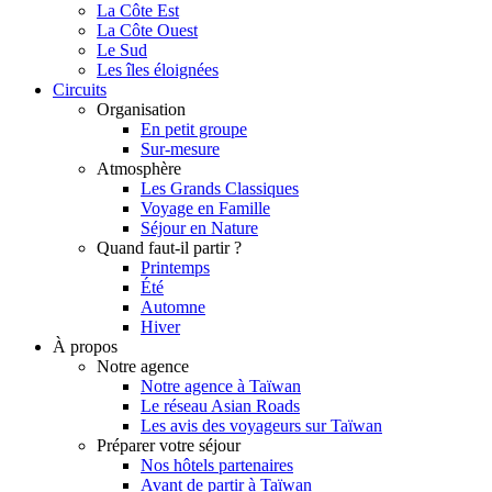
La Côte Est
La Côte Ouest
Le Sud
Les îles éloignées
Circuits
Organisation
En petit groupe
Sur-mesure
Atmosphère
Les Grands Classiques
Voyage en Famille
Séjour en Nature
Quand faut-il partir ?
Printemps
Été
Automne
Hiver
À propos
Notre agence
Notre agence à Taïwan
Le réseau Asian Roads
Les avis des voyageurs sur Taïwan
Préparer votre séjour
Nos hôtels partenaires
Avant de partir à Taïwan