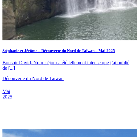
Stéphanie et Jérôme – Découverte du Nord de Taïwan – Mai 2025
Bonsoir David, Notre séjour a été tellement intense que j’ai oublié
de [...]
Découverte du Nord de Taïwan
Mai
2025