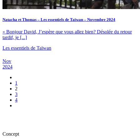
Natacha et Thomas – Les essentiels de Taïwan – Novembre 2024
« Bonjour David, J’espère que vous allez bien? Désolée du retour
tardif, je [...]
Les essentiels de Taïwan
Nov
2024
1
2
3
4
Concept