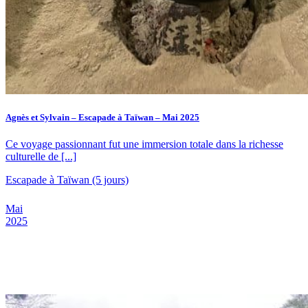
Agnès et Sylvain – Escapade à Taïwan – Mai 2025
Ce voyage passionnant fut une immersion totale dans la richesse
culturelle de [...]
Escapade à Taïwan (5 jours)
Mai
2025