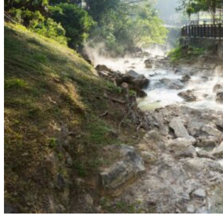
À propos
Notre agence
Notre agence à Taïwan
Le réseau Asian Roads
Les avis des voyageurs sur Taïwan
Préparer votre séjour
Nos hôtels partenaires
Avant de partir à Taïwan
L’Histoire de Taïwan
La météo et le climat à Taïwan
Se déplacer à Taïwan
Guide de traduction en mandarin
La gastronomie taïwanaise
Fêtes traditionnelles
Demande d’info
09 83 40 65 79