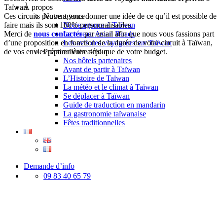
Taïwan.
À propos
Ces circuits peuvent vous donner une idée de ce qu’il est possible de
Notre agence
faire mais ils sont 100% personnalisables.
Notre agence à Taïwan
Merci de
nous contacter
par email afin que nous vous fassions part
Le réseau Asian Roads
d’une proposition en fonction de la durée de votre circuit à Taïwan,
Les avis des voyageurs sur Taïwan
de vos envies particulières ainsi que de votre budget.
Préparer votre séjour
Nos hôtels partenaires
Avant de partir à Taïwan
L’Histoire de Taïwan
La météo et le climat à Taïwan
Se déplacer à Taïwan
Guide de traduction en mandarin
La gastronomie taïwanaise
Fêtes traditionnelles
Demande d’info
09 83 40 65 79