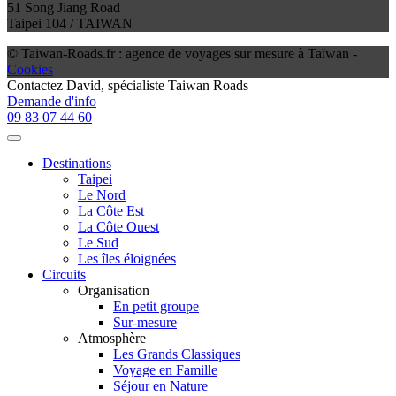
51 Song Jiang Road
Taipei 104 / TAIWAN
© Taiwan-Roads.fr : agence de voyages sur mesure à Taïwan -
Cookies
Contactez
David
, spécialiste Taiwan Roads
Demande d'info
09 83 07 44 60
Destinations
Taipei
Le Nord
La Côte Est
La Côte Ouest
Le Sud
Les îles éloignées
Circuits
Organisation
En petit groupe
Sur-mesure
Atmosphère
Les Grands Classiques
Voyage en Famille
Séjour en Nature