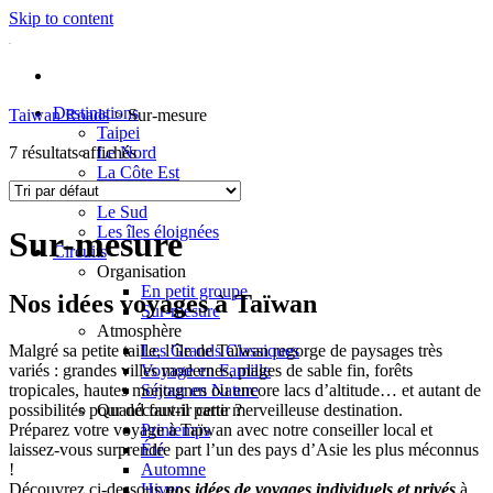
Skip to content
Destinations
Taiwan Roads
>
Sur-mesure
Taipei
7 résultats affichés
Le Nord
La Côte Est
La Côte Ouest
Le Sud
Les îles éloignées
Sur-mesure
Circuits
Organisation
En petit groupe
Nos idées voyages à Taïwan
Sur-mesure
Atmosphère
Malgré sa petite taille, l’île de Taïwan regorge de paysages très
Les Grands Classiques
variés : grandes villes modernes, plages de sable fin, forêts
Voyage en Famille
tropicales, hautes montagnes ou encore lacs d’altitude… et autant de
Séjour en Nature
possibilités pour découvrir cette merveilleuse destination.
Quand faut-il partir ?
Préparez votre voyage à Taïwan avec notre conseiller local et
Printemps
laissez-vous surprendre part l’un des pays d’Asie les plus méconnus
Été
!
Automne
Découvrez ci-dessous
nos idées de voyages individuels et privés
à
Hiver