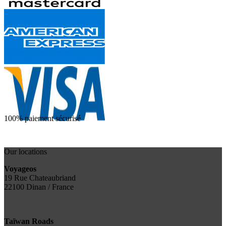
100% paiement sécurisé
Our locations
Voyageos
19 Rue Chateaubriand
22100 Dinan / France
Taïwan Roads