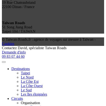
19 Rue Chateaubriand
22100 Dinan / France
Taïwan Roads
51 Song Jiang Road
Taipei 104 / TAIWAN
© Taiwan-Roads.fr : agence de voyages sur mesure à Taïwan -
Cookies
Contactez
David
, spécialiste Taiwan Roads
Demande d'info
09 83 07 44 60
Destinations
Taipei
Le Nord
La Côte Est
La Côte Ouest
Le Sud
Les îles éloignées
Circuits
Organisation