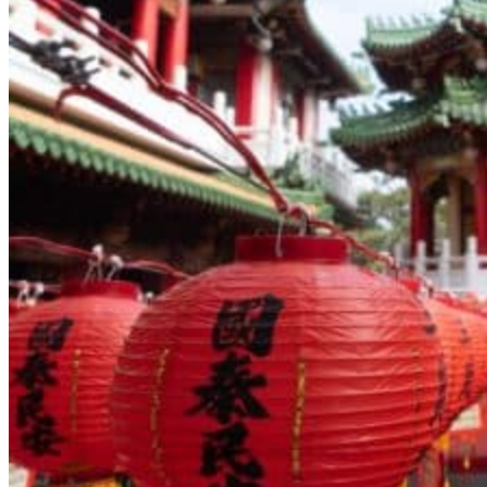
À propos
Notre agence
Notre agence à Taïwan
Le réseau Asian Roads
Les avis des voyageurs sur Taïwan
Préparer votre séjour
Nos hôtels partenaires
Avant de partir à Taïwan
L’Histoire de Taïwan
La météo et le climat à Taïwan
Se déplacer à Taïwan
Guide de traduction en mandarin
La gastronomie taïwanaise
Fêtes traditionnelles
Demande d’info
09 83 40 65 79