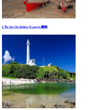
L’Île des Orchidées (Lanyu) 蘭嶼