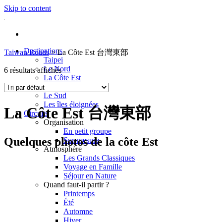
Skip to content
Destinations
Taiwan Roads
>
La Côte Est 台灣東部
Taipei
Le Nord
6 résultats affichés
La Côte Est
La Côte Ouest
Le Sud
Les îles éloignées
La Côte Est 台灣東部
Circuits
Organisation
En petit groupe
Quelques photos de la côte Est
Sur-mesure
Atmosphère
Les Grands Classiques
Voyage en Famille
Séjour en Nature
Quand faut-il partir ?
Printemps
Été
Automne
Hiver