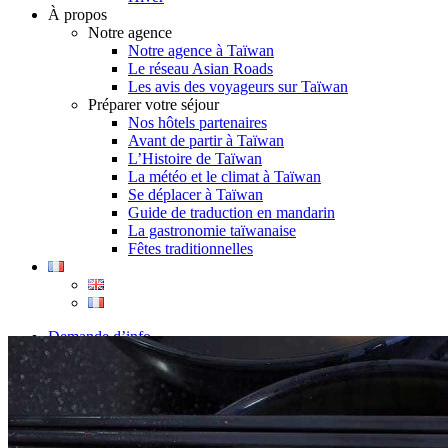
À propos
Notre agence
Notre agence à Taïwan
Le réseau Asian Roads
Les avis des voyageurs sur Taïwan
Préparer votre séjour
Nos hôtels partenaires
Avant de partir à Taïwan
L’Histoire de Taïwan
La météo et le climat à Taïwan
Se déplacer à Taïwan
Guide de traduction en mandarin
La gastronomie taïwanaise
Fêtes traditionnelles
Demande d’info
09 83 40 65 79