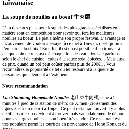
taïwanaise
La soupe de nouilles au boeuf
牛肉麵
L’un des rares plats pour lesquels les plus grands spécialistes en la
matière sont en compétition pour savoir qui fera les meilleures
nouilles au boeuf. Le plat a même son propre festival. L’avantage et
inconvénient de vouloir s’essayer à ce met à Taïwan, c’est qu’on a
l’embarras du choix ! En effet, il est quasi possible d’en trouver à
chaque coin de rue, avec à chaque fois des variations de parfums
selon le chef de cuisine : cuites à la sauce soja, épicées… Mais aussi
de prix,
quand un bol peut coûter parfois plus de 200€… Vous
reconnaîtrez la popularité de tel ou tel restaurant à la queue de
personnes qui attendent à l’extérieur.
Notre recommandation
Lao Shandong Homemade Noodles
老山東牛肉麺
, situé à 5
minutes à pied de la station de métro de Ximen (croisement des
lignes 3 et 5 du métro) à Taipei. Ce petit restaurant ouvert il y a plus
de 50 ans n’est pas évident à trouver mais vaut clairement le détour
pour ses larges nouilles et son boeuf très tendre. Ce restaurant est
très populaire parmi les touristes en provenance de Hong Kong et du