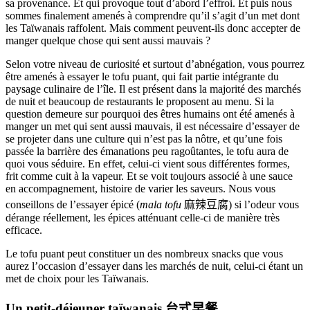
sa provenance. Et qui provoque tout d’abord l’effroi. Et puis nous
sommes finalement amenés à comprendre qu’il s’agit d’un met dont
les Taïwanais raffolent. Mais comment peuvent-ils donc accepter de
manger quelque chose qui sent aussi mauvais ?
Selon votre niveau de curiosité et surtout d’abnégation, vous pourrez
être amenés à essayer le tofu puant, qui fait partie intégrante du
paysage culinaire de l’île. Il est présent dans la majorité des marchés
de nuit et beaucoup de restaurants le proposent au menu. Si la
question demeure sur pourquoi des êtres humains ont été amenés à
manger un met qui sent aussi mauvais, il est nécessaire d’essayer de
se projeter dans une culture qui n’est pas la nôtre, et qu’une fois
passée la barrière des émanations peu ragoûtantes, le tofu aura de
quoi vous séduire. En effet, celui-ci vient sous différentes formes,
frit comme cuit à la vapeur. Et se voit toujours associé à une sauce
en accompagnement, histoire de varier les saveurs. Nous vous
conseillons de l’essayer épicé (
mala tofu
麻辣豆腐
) si l’odeur vous
dérange réellement, les épices atténuant celle-ci de manière très
efficace.
Le tofu puant peut constituer un des nombreux snacks que vous
aurez l’occasion d’essayer dans les marchés de nuit, celui-ci étant un
met de choix pour les Taïwanais.
Un petit-déjeuner taïwanais
台式早餐