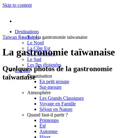
Skip to content
Destinations
Taiwan Roads
Taipei
>
La gastronomie taïwanaise
Le Nord
La Côte Est
La gastronomie taïwanaise
La Côte Ouest
Le Sud
Les îles éloignées
Quelques photos de la gastronomie
Circuits
taïwanaise
Organisation
En petit groupe
Sur-mesure
Atmosphère
Les Grands Classiques
Voyage en Famille
Séjour en Nature
Quand faut-il partir ?
Printemps
Été
Automne
Hiver