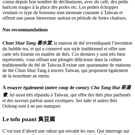
connu depuis bon nombre de déclinaisons, avec du café, des petits
haricots rouges à la place des perles etc. Les petites échoppes
vendant ce type de boissons sont monnaie courante à Taïwan et
offrent une pause bienvenue surtout en période de fortes chaleurs.
Nos recommandations
Chun Shui Tang
春水堂
, la maison de thé revendiquant l’invention
du bubble tea, et qui a conservé son style traditionnel et offre une
carte très fournie en matière de thés. Ces derniers y sont très bien
représentés, vous offrant une plongée délicieuse dans la culture
traditionnelle du thé de Taïwan.Il existe une quarantaine de maisons
de thé Chun Shui Tang à travers Taïwan, qui proposent également
de la nourriture au menu.
À essayer également (notre coup de coeur)
:
Cha Tang Hui
茶湯
會
, lui aussi très répandu à Taïwan, qui offre des thés plus parfumés
et des saveurs parfois assez exotiques. Ses
latte
et autres thés
Oolong sont à ne pas manquer.
Le tofu puant
臭豆腐
C’est tout d’abord une odeur qui envahit les rues. Qui interroge sur