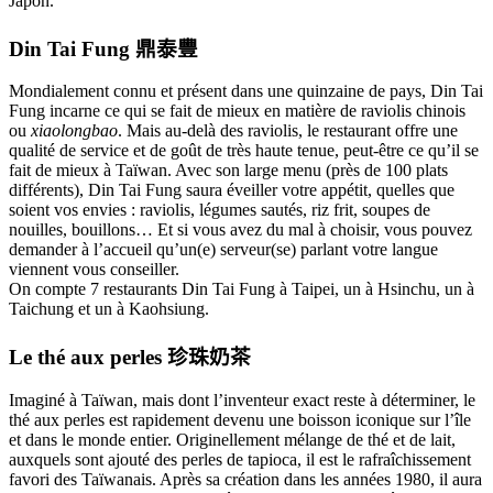
Japon.
Din Tai Fung
鼎泰豐
Mondialement connu et présent dans une quinzaine de pays, Din Tai
Fung incarne ce qui se fait de mieux en matière de raviolis chinois
ou
xiaolongbao
. Mais au-delà des raviolis, le restaurant offre une
qualité de service et de goût de très haute tenue, peut-être ce qu’il se
fait de mieux à Taïwan. Avec son large menu (près de 100 plats
différents), Din Tai Fung saura éveiller votre appétit, quelles que
soient vos envies : raviolis, légumes sautés, riz frit, soupes de
nouilles, bouillons… Et si vous avez du mal à choisir, vous pouvez
demander à l’accueil qu’un(e) serveur(se) parlant votre langue
viennent vous conseiller.
On compte 7 restaurants Din Tai Fung à Taipei, un à Hsinchu, un à
Taichung et un à Kaohsiung.
Le thé aux perles
珍珠奶茶
Imaginé à Taïwan, mais dont l’inventeur exact reste à déterminer, le
thé aux perles est rapidement devenu une boisson iconique sur l’île
et dans le monde entier. Originellement mélange de thé et de lait,
auxquels sont ajouté des perles de tapioca, il est le rafraîchissement
favori des Taïwanais. Après sa création dans les années 1980, il aura