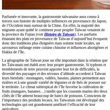
Parfumée et innovante, la gastronomie taïwanaise aura connu à
travers son histoire de multiples influences en provenance du Japon,
de l’Occident mais surtout de la Chine. En effet, la majorité des
migrants ayant quitté le continent pour peupler Taïwan venaient de
la province du Fujian (voir
Histoire de Taïwan
). Les parfums
émanant des plats en provenance de Taïwan d’aujourd’hui évoquent
donc des traditions plus éloignées mais somme toute locales, un
savoureux mélange entre cuisine chinoise et influences aborigènes et
Hakka de l’île.
La géographie de Taïwan joue un rôle important dans la relation que
les Taïwanais ont établi avec leur propre gastronomie. Si typhons et
tremblements de terre peuvent apporter leur lot de difficultés, la
diversité des paysages et des niveaux d’altitude accordent à Taïwan
leurs bienfaits : montagnes, vallées, bassins, plaines permettent aux
rizières et à une grande variété de légumes et de thés de pousser sur
le territoire. Le climat subtropical de l’île favorise la cultivation de
fruits (mangues, bananes…) tandis que les courants marins des deux
côtés de l’île attirent beaucoup de bancs de poissons. Conscients de
l’importance des produits locaux, les Taïwanais ont développé des
technologies qui ont grandement amélioré l’efficacité de leur
agriculture.