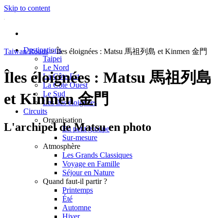
Skip to content
Destinations
Taiwan Roads
>
Îles éloignées : Matsu 馬祖列島 et Kinmen 金門
Taipei
Le Nord
Îles éloignées : Matsu 馬祖列島
La Côte Est
La Côte Ouest
Le Sud
et Kinmen 金門
Les îles éloignées
Circuits
Organisation
L'archipel de Matsu en photo
En petit groupe
Sur-mesure
Atmosphère
Les Grands Classiques
Voyage en Famille
Séjour en Nature
Quand faut-il partir ?
Printemps
Été
Automne
Hiver