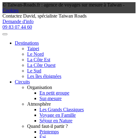
© Taiwan-Roads.fr : agence de voyages sur mesure à Taïwan -
Cookies
Contactez
David
, spécialiste Taiwan Roads
Demande d'info
09 83 07 44 60
Destinations
Taipei
Le Nord
La Côte Est
La Côte Ouest
Le Sud
Les îles éloignées
Circuits
Organisation
En petit groupe
Sur-mesure
Atmosphère
Les Grands Classiques
Voyage en Famille
Séjour en Nature
Quand faut-il partir ?
Printemps
Été