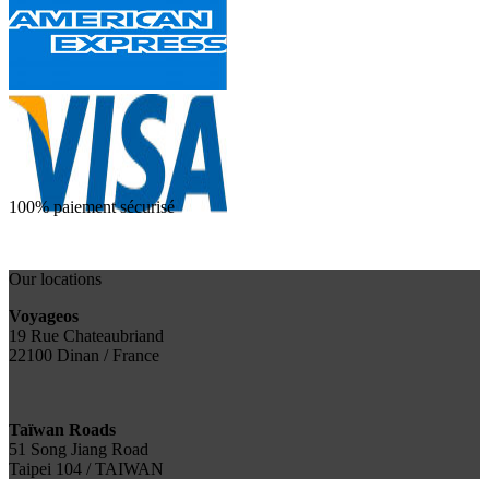
100% paiement sécurisé
Our locations
Voyageos
19 Rue Chateaubriand
22100 Dinan / France
Taïwan Roads
51 Song Jiang Road
Taipei 104 / TAIWAN