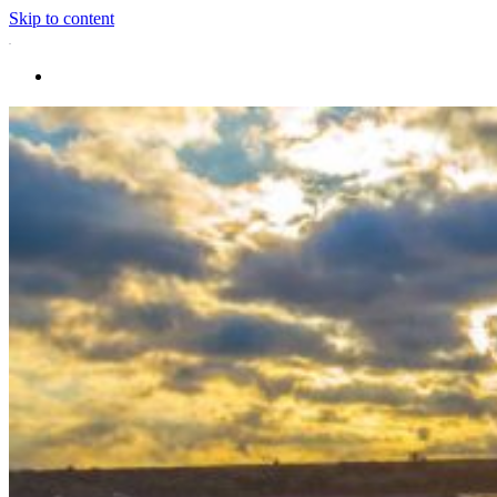
Skip to content
Destinations
Taipei
Le Nord
La Côte Est
La Côte Ouest
Le Sud
Les îles éloignées
Circuits
Organisation
En petit groupe
Sur-mesure
Atmosphère
Les Grands Classiques
Voyage en Famille
Séjour en Nature
Quand faut-il partir ?
Printemps
Été
Automne
Hiver