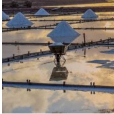
À propos
Notre agence
Notre agence à Taïwan
Le réseau Asian Roads
Les avis des voyageurs sur Taïwan
Préparer votre séjour
Nos hôtels partenaires
Avant de partir à Taïwan
L’Histoire de Taïwan
La météo et le climat à Taïwan
Se déplacer à Taïwan
Guide de traduction en mandarin
La gastronomie taïwanaise
Fêtes traditionnelles
Demande d’info
09 83 40 65 79