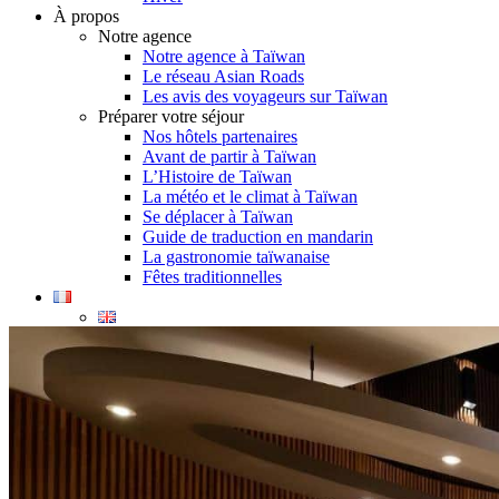
À propos
Notre agence
Notre agence à Taïwan
Le réseau Asian Roads
Les avis des voyageurs sur Taïwan
Préparer votre séjour
Nos hôtels partenaires
Avant de partir à Taïwan
L’Histoire de Taïwan
La météo et le climat à Taïwan
Se déplacer à Taïwan
Guide de traduction en mandarin
La gastronomie taïwanaise
Fêtes traditionnelles
Demande d’info
09 83 40 65 79