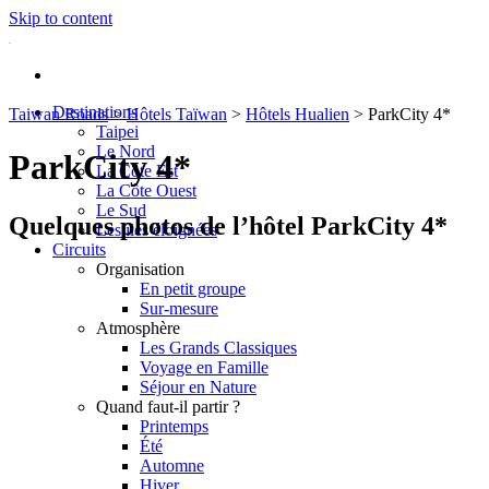
Skip to content
Destinations
Taiwan Roads
>
Hôtels Taïwan
>
Hôtels Hualien
>
ParkCity 4*
Taipei
Le Nord
ParkCity 4*
La Côte Est
La Côte Ouest
Le Sud
Quelques photos de l’hôtel ParkCity 4*
Les îles éloignées
Circuits
Organisation
En petit groupe
Sur-mesure
Atmosphère
Les Grands Classiques
Voyage en Famille
Séjour en Nature
Quand faut-il partir ?
Printemps
Été
Automne
Hiver