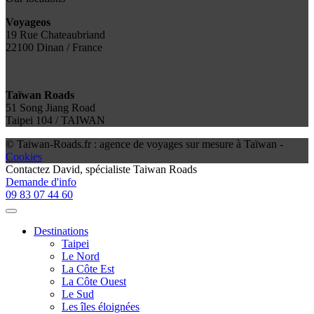
Voyageos
19 Rue Chateaubriand
22100 Dinan / France
Taïwan Roads
51 Song Jiang Road
Taipei 104 / TAIWAN
© Taiwan-Roads.fr : agence de voyages sur mesure à Taïwan -
Cookies
Contactez
David
, spécialiste Taiwan Roads
Demande d'info
09 83 07 44 60
Destinations
Taipei
Le Nord
La Côte Est
La Côte Ouest
Le Sud
Les îles éloignées