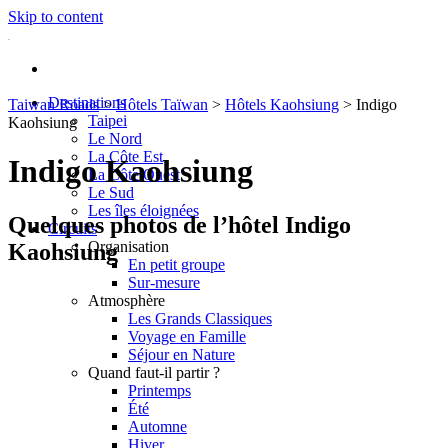
Skip to content
Destinations
Taiwan Roads
>
Hôtels Taïwan
>
Hôtels Kaohsiung
>
Indigo
Taipei
Kaohsiung
Le Nord
La Côte Est
Indigo Kaohsiung
La Côte Ouest
Le Sud
Les îles éloignées
Quelques photos de l’hôtel Indigo
Circuits
Organisation
Kaohsiung
En petit groupe
Sur-mesure
Atmosphère
Les Grands Classiques
Voyage en Famille
Séjour en Nature
Quand faut-il partir ?
Printemps
Été
Automne
Hiver