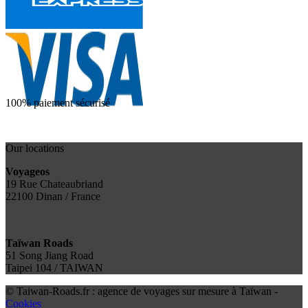
100% paiement sécurisé
Our locations
Voyageos
19 Rue Chateaubriand
22100 Dinan / France
Taïwan Roads
51 Song Jiang Road
Taipei 104 / TAIWAN
© Taiwan-Roads.fr : agence de voyages sur mesure à Taïwan -
Cookies