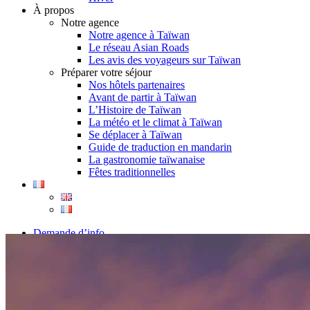
À propos
Notre agence
Notre agence à Taïwan
Le réseau Asian Roads
Les avis des voyageurs sur Taïwan
Préparer votre séjour
Nos hôtels partenaires
Avant de partir à Taïwan
L’Histoire de Taïwan
La météo et le climat à Taïwan
Se déplacer à Taïwan
Guide de traduction en mandarin
La gastronomie taïwanaise
Fêtes traditionnelles
Demande d’info
09 83 40 65 79