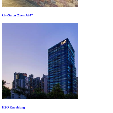
CitySuites Zhen'Ai 4*
H2O Kaoshiung