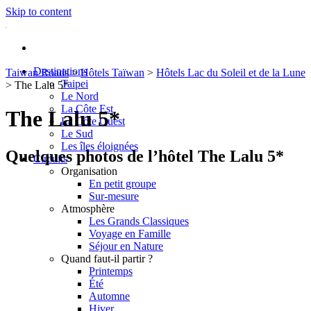
Skip to content
Destinations
Taiwan Roads
>
Hôtels Taïwan
>
Hôtels Lac du Soleil et de la Lune
Taipei
>
The Lalu 5*
Le Nord
La Côte Est
The Lalu 5*
La Côte Ouest
Le Sud
Les îles éloignées
Quelques photos de l’hôtel The Lalu 5*
Circuits
Organisation
En petit groupe
Sur-mesure
Atmosphère
Les Grands Classiques
Voyage en Famille
Séjour en Nature
Quand faut-il partir ?
Printemps
Été
Automne
Hiver