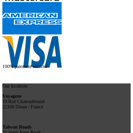
100% paiement sécurisé
Our locations
Voyageos
19 Rue Chateaubriand
22100 Dinan / France
Taïwan Roads
51 Song Jiang Road