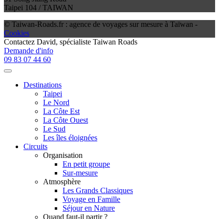
Taipei 104 / TAIWAN
© Taiwan-Roads.fr : agence de voyages sur mesure à Taïwan -
Cookies
Contactez
David
, spécialiste Taiwan Roads
Demande d'info
09 83 07 44 60
Destinations
Taipei
Le Nord
La Côte Est
La Côte Ouest
Le Sud
Les îles éloignées
Circuits
Organisation
En petit groupe
Sur-mesure
Atmosphère
Les Grands Classiques
Voyage en Famille
Séjour en Nature
Quand faut-il partir ?