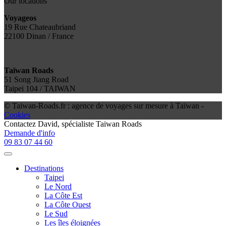
Our locations
Voyageos
19 Rue Chateaubriand
22100 Dinan / France
Taïwan Roads
51 Song Jiang Road
Taipei 104 / TAIWAN
© Taiwan-Roads.fr : agence de voyages sur mesure à Taïwan -
Cookies
Contactez
David
, spécialiste Taiwan Roads
Demande d'info
09 83 07 44 60
Destinations
Taipei
Le Nord
La Côte Est
La Côte Ouest
Le Sud
Les îles éloignées