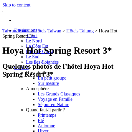
Skip to content
Destinations
Taiwan Roads
>
Hôtels Taïwan
>
Hôtels Taitung
>
Hoya Hot
Taipei
Spring Resort 3*
Le Nord
La Côte Est
Hoya Hot Spring Resort 3*
La Côte Ouest
Le Sud
Les îles éloignées
Quelques photos de l’hôtel Hoya Hot
Circuits
Organisation
Spring Resort 3*
En petit groupe
Sur-mesure
Atmosphère
Les Grands Classiques
Voyage en Famille
Séjour en Nature
Quand faut-il partir ?
Printemps
Été
Automne
Hiver