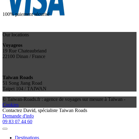
100% paiement sécurisé
Our locations
Voyageos
19 Rue Chateaubriand
22100 Dinan / France
Taïwan Roads
51 Song Jiang Road
Taipei 104 / TAIWAN
© Taiwan-Roads.fr : agence de voyages sur mesure à Taïwan -
Cookies
Contactez
David
, spécialiste Taiwan Roads
Demande d'info
09 83 07 44 60
Destinations