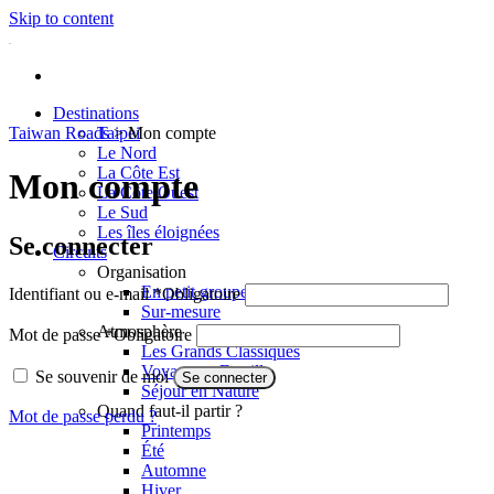
Skip to content
Destinations
Taiwan Roads
Taipei
>
Mon compte
Le Nord
La Côte Est
Mon compte
La Côte Ouest
Le Sud
Les îles éloignées
Se connecter
Circuits
Organisation
En petit groupe
Identifiant ou e-mail
*
Obligatoire
Sur-mesure
Atmosphère
Mot de passe
*
Obligatoire
Les Grands Classiques
Voyage en Famille
Se souvenir de moi
Se connecter
Séjour en Nature
Quand faut-il partir ?
Mot de passe perdu ?
Printemps
Été
Automne
Hiver