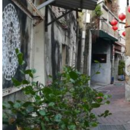
À propos
Notre agence
Notre agence à Taïwan
Le réseau Asian Roads
Les avis des voyageurs sur Taïwan
Préparer votre séjour
Nos hôtels partenaires
Avant de partir à Taïwan
L’Histoire de Taïwan
La météo et le climat à Taïwan
Se déplacer à Taïwan
Guide de traduction en mandarin
La gastronomie taïwanaise
Fêtes traditionnelles
Demande d’info
09 83 40 65 79