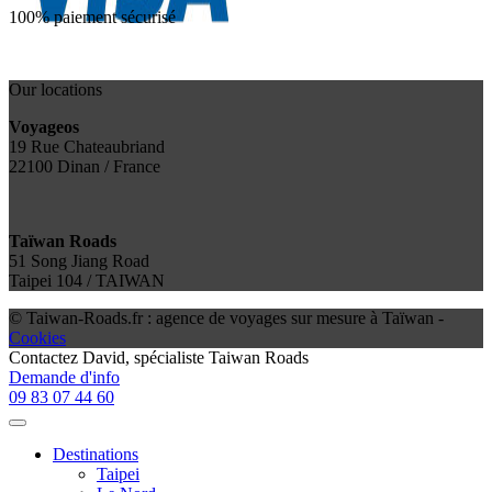
100% paiement sécurisé
Our locations
Voyageos
19 Rue Chateaubriand
22100 Dinan / France
Taïwan Roads
51 Song Jiang Road
Taipei 104 / TAIWAN
© Taiwan-Roads.fr : agence de voyages sur mesure à Taïwan -
Cookies
Contactez
David
, spécialiste Taiwan Roads
Demande d'info
09 83 07 44 60
Destinations
Taipei