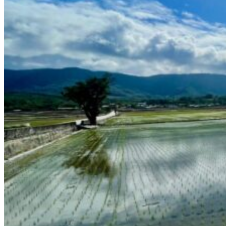
À propos
Notre agence
Notre agence à Taïwan
Le réseau Asian Roads
Les avis des voyageurs sur Taïwan
Préparer votre séjour
Nos hôtels partenaires
Avant de partir à Taïwan
L’Histoire de Taïwan
La météo et le climat à Taïwan
Se déplacer à Taïwan
Guide de traduction en mandarin
La gastronomie taïwanaise
Fêtes traditionnelles
Demande d’info
09 83 40 65 79