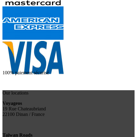
100% paiement sécurisé
Our locations
Voyageos
19 Rue Chateaubriand
22100 Dinan / France
Taïwan Roads