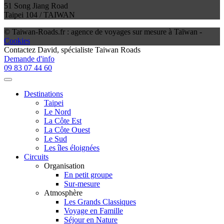
51 Song Jiang Road
Taipei 104 / TAIWAN
© Taiwan-Roads.fr : agence de voyages sur mesure à Taïwan -
Cookies
Contactez
David
, spécialiste Taiwan Roads
Demande d'info
09 83 07 44 60
Destinations
Taipei
Le Nord
La Côte Est
La Côte Ouest
Le Sud
Les îles éloignées
Circuits
Organisation
En petit groupe
Sur-mesure
Atmosphère
Les Grands Classiques
Voyage en Famille
Séjour en Nature