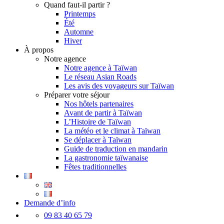
Quand faut-il partir ?
Printemps
Été
Automne
Hiver
À propos
Notre agence
Notre agence à Taïwan
Le réseau Asian Roads
Les avis des voyageurs sur Taïwan
Préparer votre séjour
Nos hôtels partenaires
Avant de partir à Taïwan
L’Histoire de Taïwan
La météo et le climat à Taïwan
Se déplacer à Taïwan
Guide de traduction en mandarin
La gastronomie taïwanaise
Fêtes traditionnelles
Demande d’info
09 83 40 65 79