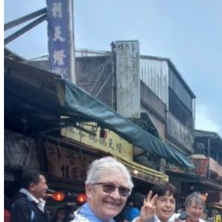
À propos
Notre agence
Notre agence à Taïwan
Le réseau Asian Roads
Les avis des voyageurs sur Taïwan
Préparer votre séjour
Nos hôtels partenaires
Avant de partir à Taïwan
L’Histoire de Taïwan
La météo et le climat à Taïwan
Se déplacer à Taïwan
Guide de traduction en mandarin
La gastronomie taïwanaise
Fêtes traditionnelles
Demande d’info
09 83 40 65 79