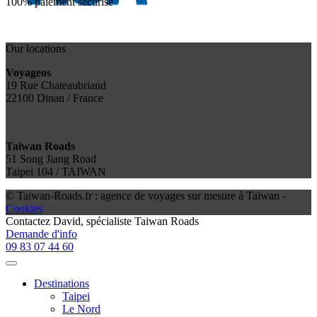
100% paiement sécurisé
Our locations
Voyageos
19 Rue Chateaubriand
22100 Dinan / France
Taïwan Roads
51 Song Jiang Road
Taipei 104 / TAIWAN
© Taiwan-Roads.fr : agence de voyages sur mesure à Taïwan -
Cookies
Contactez
David
, spécialiste Taiwan Roads
Demande d'info
09 83 07 44 60
Destinations
Taipei
Le Nord