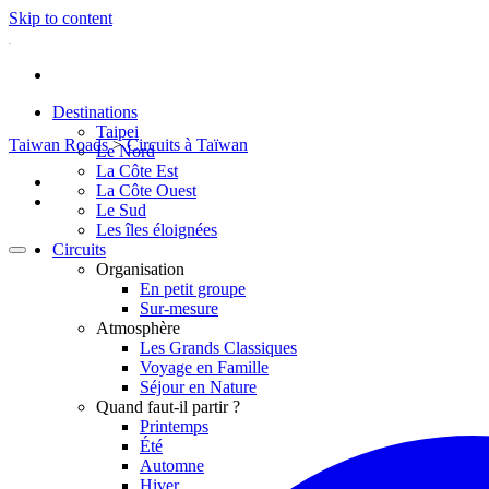
Skip to content
Destinations
Taipei
Taiwan Roads
>
Circuits à Taïwan
Le Nord
La Côte Est
La Côte Ouest
Le Sud
Les îles éloignées
Circuits
Organisation
En petit groupe
Sur-mesure
Atmosphère
Les Grands Classiques
Voyage en Famille
Séjour en Nature
Quand faut-il partir ?
Printemps
Été
Automne
Hiver