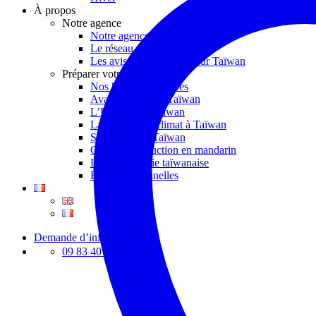
À propos
Notre agence
Notre agence à Taïwan
Le réseau Asian Roads
Les avis des voyageurs sur Taïwan
Préparer votre séjour
Nos hôtels partenaires
Avant de partir à Taïwan
L’Histoire de Taïwan
La météo et le climat à Taïwan
Se déplacer à Taïwan
Guide de traduction en mandarin
La gastronomie taïwanaise
Fêtes traditionnelles
Demande d’info
09 83 40 65 79