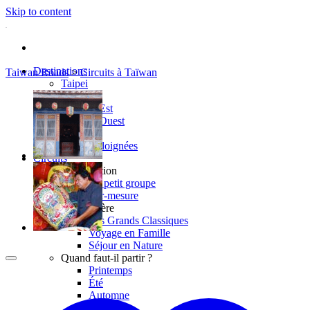
Skip to content
Destinations
Taiwan Roads
>
Circuits à Taïwan
Taipei
Le Nord
La Côte Est
La Côte Ouest
Le Sud
Les îles éloignées
Circuits
Organisation
En petit groupe
Sur-mesure
Atmosphère
Les Grands Classiques
Voyage en Famille
Séjour en Nature
Quand faut-il partir ?
Printemps
Été
Automne
Hiver