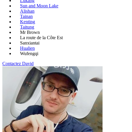
Lukang
Sun and Moon Lake
Alishan
Tainan
Kenting
Taitung
Mr Brown
La route de la Côte Est
Sanxiantai
Hualien
Wufengqi
Contactez David