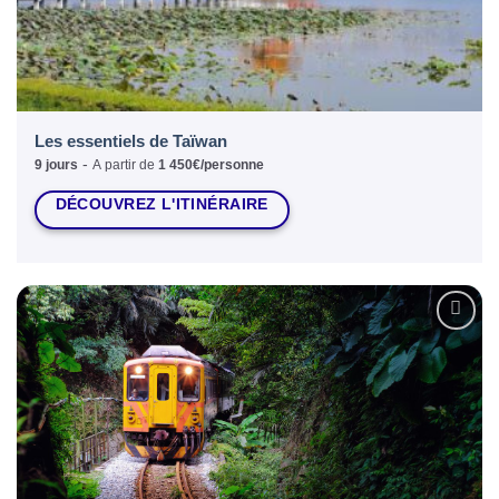
Les essentiels de Taïwan
-
9 jours
A partir de
1 450€/personne
DÉCOUVREZ L'ITINÉRAIRE
Ajouter
à la liste
d’envies