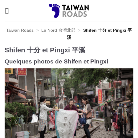
Skip
to
content
Taiwan Roads
>
Le Nord 台灣北部
>
Shifen 十分 et Pingxi 平
溪
Shifen 十分 et Pingxi 平溪
Quelques photos de Shifen et Pingxi