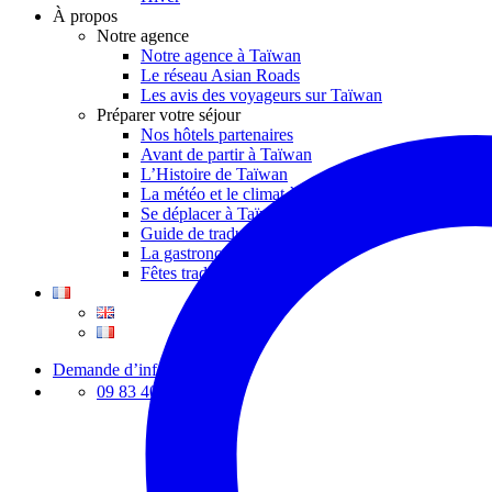
À propos
Notre agence
Notre agence à Taïwan
Le réseau Asian Roads
Les avis des voyageurs sur Taïwan
Préparer votre séjour
Nos hôtels partenaires
Avant de partir à Taïwan
L’Histoire de Taïwan
La météo et le climat à Taïwan
Se déplacer à Taïwan
Guide de traduction en mandarin
La gastronomie taïwanaise
Fêtes traditionnelles
Demande d’info
09 83 40 65 79