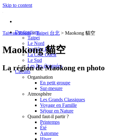
Skip to content
Destinations
Taiwan Roads
>
Taipei 台北
>
Maokong 貓空
Taipei
Le Nord
Maokong 貓空
La Côte Est
La Côte Ouest
Le Sud
Les îles éloignées
La région de Maokong en photo
Circuits
Organisation
En petit groupe
Sur-mesure
Atmosphère
Les Grands Classiques
Voyage en Famille
Séjour en Nature
Quand faut-il partir ?
Printemps
Été
Automne
Hiver