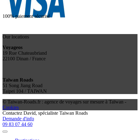
100% paiement sécurisé
Our locations
Voyageos
19 Rue Chateaubriand
22100 Dinan / France
Taïwan Roads
51 Song Jiang Road
Taipei 104 / TAIWAN
© Taiwan-Roads.fr : agence de voyages sur mesure à Taïwan -
Cookies
Contactez
David
, spécialiste Taiwan Roads
Demande d'info
09 83 07 44 60