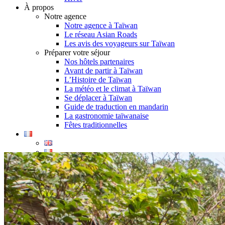
À propos
Notre agence
Notre agence à Taïwan
Le réseau Asian Roads
Les avis des voyageurs sur Taïwan
Préparer votre séjour
Nos hôtels partenaires
Avant de partir à Taïwan
L’Histoire de Taïwan
La météo et le climat à Taïwan
Se déplacer à Taïwan
Guide de traduction en mandarin
La gastronomie taïwanaise
Fêtes traditionnelles
Demande d’info
09 83 40 65 79